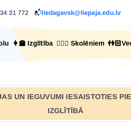
634 31 772 📬
liedagavsk@liepaja.edu.lv
olu
👩‍🏫 Izglītība
🙋🏻‍♂️ Skolēniem
👫🏻Ve
ĒJAS UN IEGUVUMI IESAISTOTIES P
IZGLĪTĪBĀ