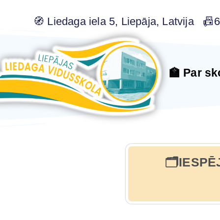
🧭 Liedaga iela 5, Liepāja, Latvija 
🏫 Par sk
🗂️IESP