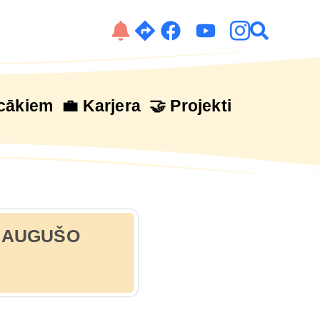
cākiem
💼 Karjera
🤝 Projekti
IEAUGUŠO