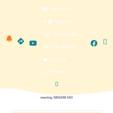
🏫 Par skolu
👩‍🏫 Izglītība
🙋🏻‍♂️ Skolēniem
👫🏻Vecākiem
💼 Karjera
🤝 Projekti
meeting 5804489 640