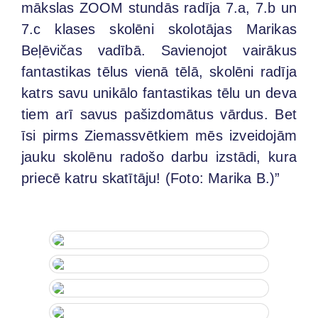
mākslas ZOOM stundās radīja 7.a, 7.b un
7.c klases skolēni skolotājas Marikas
Beļēvičas vadībā. Savienojot vairākus
fantastikas tēlus vienā tēlā, skolēni radīja
katrs savu unikālo fantastikas tēlu un deva
tiem arī savus pašizdomātus vārdus. Bet
īsi pirms Ziemassvētkiem mēs izveidojām
jauku skolēnu radošo darbu izstādi, kura
priecē katru skatītāju! (Foto: Marika B.)”