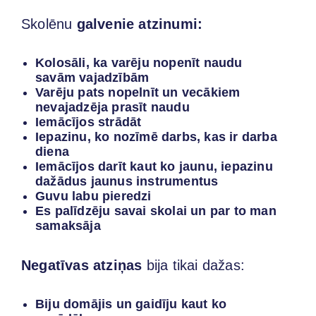
Skolēnu
galvenie atzinumi:
Kolosāli, ka varēju nopenīt naudu
savām vajadzībām
Varēju pats nopelnīt un vecākiem
nevajadzēja prasīt naudu
Iemācījos strādāt
Iepazinu, ko nozīmē darbs, kas ir darba
diena
Iemācījos darīt kaut ko jaunu, iepazinu
dažādus jaunus instrumentus
Guvu labu pieredzi
Es palīdzēju savai skolai un par to man
samaksāja
Negatīvas atziņas
bija tikai dažas:
Biju domājis un gaidīju kaut ko