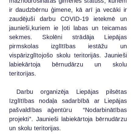
maznodrošinātās ģimenes statuss, kuriem
ir daudzbērnu ģimene, kā arī ja vecāki ir
zaudējuši darbu COVID-19 ietekmē un
jaunieši,kuriem ie ļoti labas un teicamas
sekmes. Skolēni strādāja Liepājas
pirmskolas izglītības iestāžu un
vispārizglītojošo skolu teritorijās. Jaunieši
labiekārtoja bērnudārzu un skolu
teritorijas.
Darbu organizēja Liepājas pilsētas
Izglītības nodaļa sadarbībā ar Liepājas
pašvaldības aģentūru “Nodarbinātības
projekti”. Jaunieši labiekārtoja bērnudārzu
un skolu teritorijas.