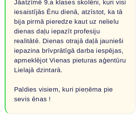
Jāatzīmē 9.a klases skolēni, kuri visi
iesaistījās Ēnu dienā, atzīstot, ka tā
bija pirmā pieredze kaut uz nelielu
dienas daļu iepazīt profesiju
realitātē. Dienas otrajā daļā jaunieši
iepazina brīvprātīgā darba iespējas,
apmeklējot Vienas pieturas aģentūru
Lielajā dzintarā.
Paldies visiem, kuri pieņēma pie
sevis ēnas !