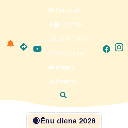
🏫 Par skolu
👩‍🏫 Izglītība
🙋🏻‍♂️ Skolēniem
👫🏻Vecākiem
💼 Karjera
🤝 Projekti
🌒Ēnu diena 2026