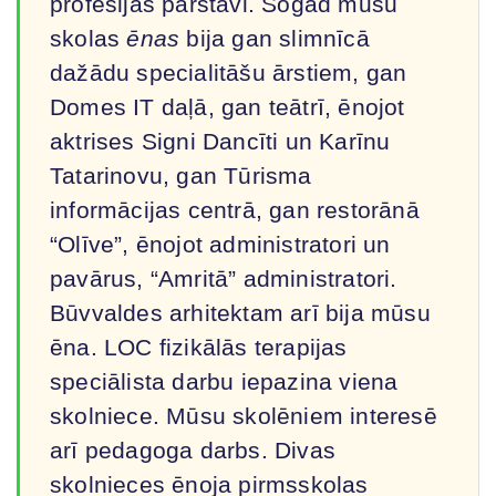
profesijas pārstāvi. Šogad mūsu
skolas
ēnas
bija gan slimnīcā
dažādu specialitāšu ārstiem, gan
Domes IT daļā, gan teātrī, ēnojot
aktrises Signi Dancīti un Karīnu
Tatarinovu, gan Tūrisma
informācijas centrā, gan restorānā
“Olīve”, ēnojot administratori un
pavārus, “Amritā” administratori.
Būvvaldes arhitektam arī bija mūsu
ēna. LOC fizikālās terapijas
speciālista darbu iepazina viena
skolniece. Mūsu skolēniem interesē
arī pedagoga darbs. Divas
skolnieces ēnoja pirmsskolas