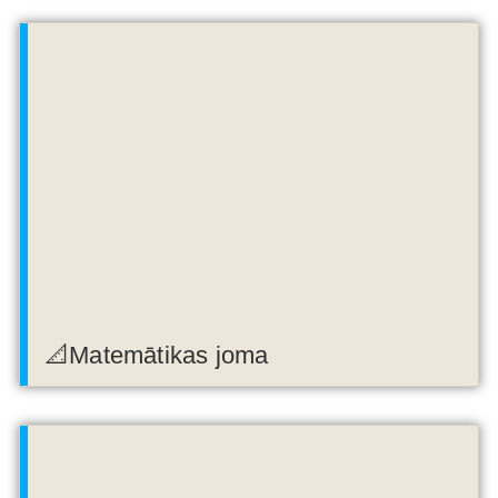
📐Matemātikas joma