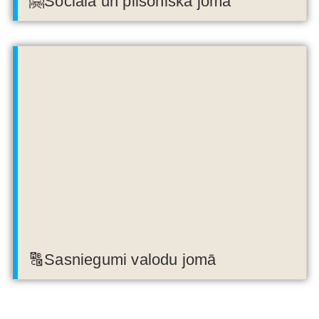
🤗Sociālā un pilsoniskā joma
🔠Sasniegumi valodu jomā