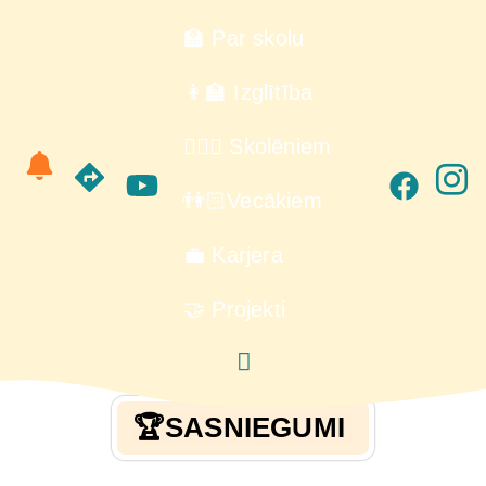
🏫 Par skolu
👩‍🏫 Izglītība
🙋🏻‍♂️ Skolēniem
👫🏻Vecākiem
💼 Karjera
🤝 Projekti
🏆SASNIEGUMI