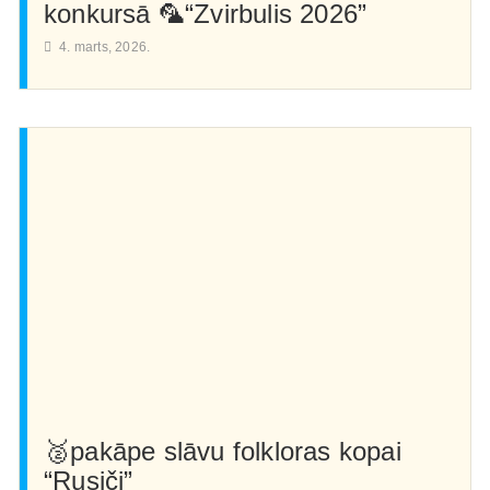
konkursā 🦜“Zvirbulis 2026”
4. marts, 2026.
🥈pakāpe slāvu folkloras kopai
“Rusiči”