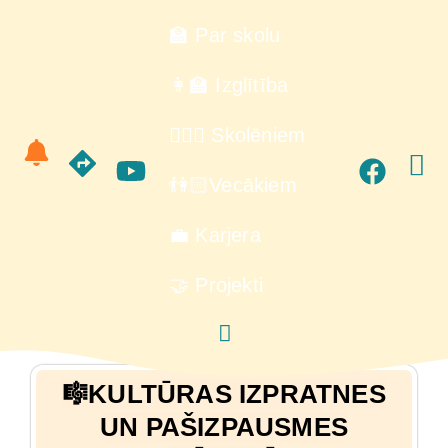
🏫 Par skolu
👩‍🏫 Izglītība
🙋🏻‍♂️ Skolēniem
👫🏻Vecākiem
💼 Karjera
🤝 Projekti
🎼KULTŪRAS IZPRATNES
UN PAŠIZPAUSMES