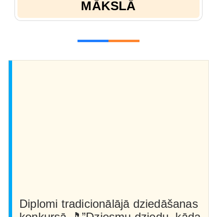
MĀKSLĀ
Diplomi tradicionālājā dziedāšanas
konkursā 🎵”Dziesmu dziedu, kāda