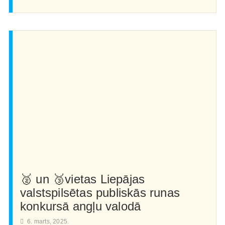
🥈 un 🥉vietas Liepājas
valstspilsētas publiskās runas
konkursā angļu valodā
6. marts, 2025.