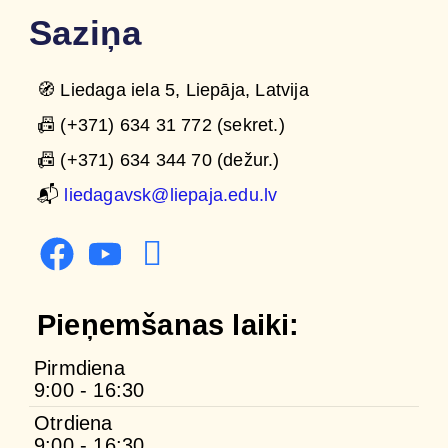
Saziņa
🧭 Liedaga iela 5, Liepāja, Latvija
📠 (+371) 634 31 772 (sekret.)
📠 (+371) 634 344 70 (dežur.)
📬
liedagavsk@liepaja.edu.lv
Pieņemšanas laiki:
Pirmdiena
9:00 - 16:30
Otrdiena
9:00 - 16:30