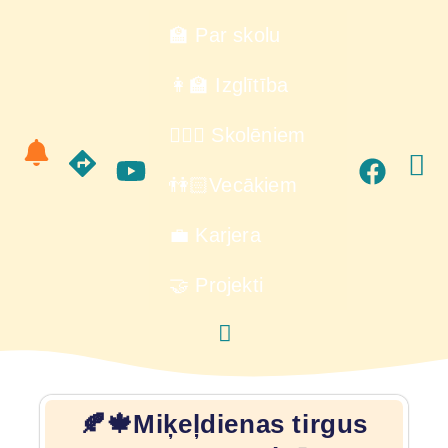
🏫 Par skolu
👩‍🏫 Izglītība
🙋🏻‍♂️ Skolēniem
👫🏻Vecākiem
💼 Karjera
🤝 Projekti
🍂🍁Miķeļdienas tirgus