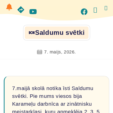
🍬Saldumu svētki
7. maijs, 2026.
7.maijā skolā notika īsti Saldumu
svētki. Pie mums viesos bija
Karameļu darbnīca ar zinātnisku
meistarklasi, kuru apmeklēja 2.,3.,5.