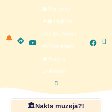
🏫 Par skolu
👩‍🏫 Izglītība
🙋🏻‍♂️ Skolēniem
👫🏻Vecākiem
💼 Karjera
🤝 Projekti
🏛️Nakts muzejā?!