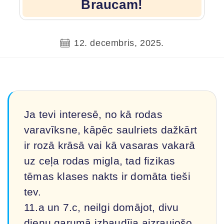
Braucam!
12. decembris, 2025.
Ja tevi interesē, no kā rodas
varavīksne, kāpēc saulriets dažkārt
ir rozā krāsā vai kā vasaras vakarā
uz ceļa rodas migla, tad fizikas
tēmas klases nakts ir domāta tieši
tev.
11.a un 7.c, neilgi domājot, divu
dienu garumā izbaudīja aizraujošo