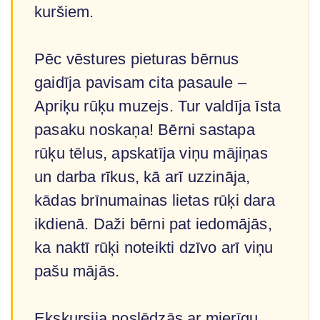
kuršiem.
Pēc vēstures pieturas bērnus
gaidīja pavisam cita pasaule –
Apriķu rūķu muzejs. Tur valdīja īsta
pasaku noskaņa! Bērni sastapa
rūķu tēlus, apskatīja viņu mājiņas
un darba rīkus, kā arī uzzināja,
kādas brīnumainas lietas rūķi dara
ikdienā. Daži bērni pat iedomājās,
ka naktī rūķi noteikti dzīvo arī viņu
pašu mājās.
Ekskursija noslēdzās ar mierīgu,