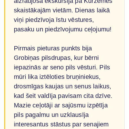
aizraujošā ekskursijā pa Kurzemes
skaistākajām vietām. Dienas laikā
viņi piedzīvoja īstu vēstures,
pasaku un piedzīvojumu ceļojumu!
Pirmais pieturas punkts bija
Grobiņas pilsdrupas, kur bērni
iepazinās ar seno pils vēsturi. Pils
mūri lika iztēloties bruņiniekus,
drosmīgas kaujas un senus laikus,
kad šeit valdīja pavisam cita dzīve.
Mazie ceļotāji ar sajūsmu izpētīja
pils pagalmu un uzklausīja
interesantus stāstus par senajiem