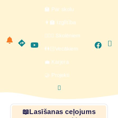
🏫 Par skolu
👩‍🏫 Izglītība
🙋🏻‍♂️ Skolēniem
👫🏻Vecākiem
💼 Karjera
🤝 Projekti
📖Lasīšanas ceļojums