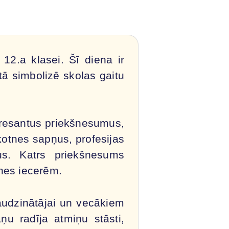
12.a klasei. Šī diena ir
ā simbolizē skolas gaitu
eresantus priekšnesumus,
kotnes sapņus, profesijas
us. Katrs priekšnesums
nes iecerēm.
audzinātājai un vecākiem
u radīja atmiņu stāsti,