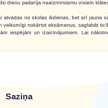
 šo dienu padarīja neaizmirstamu visiem klāte
kai atvadas no skolas ikdienas, bet arī jauna
m veiksmīgi nokārtot eksāmenus, saglabāt tic
nām iespējām un izaicinājumiem. Lai nākotnē 
Saziņa