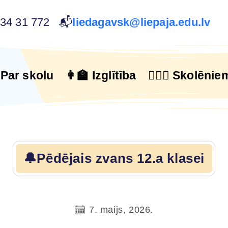
634 31 772 📬
liedagavsk@liepaja.edu.lv
 Par skolu
👩‍🏫 Izglītība
🙋🏻‍♂️ Skolēnie
🔔Pēdējais zvans 12.a klasei
7. maijs, 2026.