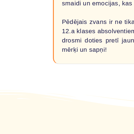
smaidi un emocijas, kas
Pēdējais zvans ir ne ti
12.a klases absolventie
drosmi doties pretī jau
mērķi un sapņi!