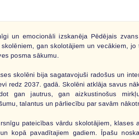
gi un emocionāli izskanēja Pēdējais zvans 
 skolēniem, gan skolotājiem un vecākiem, jo t
īves posma sākumu.
ses skolēni bija sagatavojuši radošus un int
sevi redz 2037. gadā. Skolēni atklāja savus nā
ot gan jautrus, gan aizkustinošus mirkļ
ošumu, talantus un pārliecību par savām nākot
rsnīgu pateicības vārdu skolotājiem, klases 
u un kopā pavadītajiem gadiem. Īpašu noskaņ