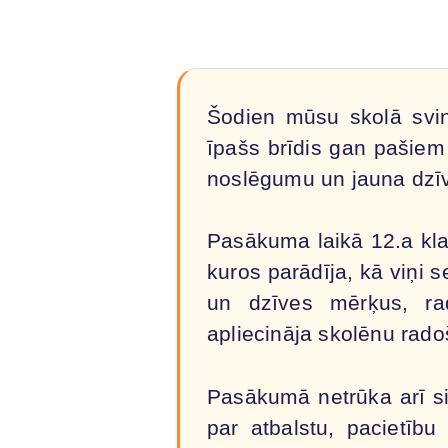
Šodien mūsu skolā svinī
īpašs brīdis gan pašiem
noslēgumu un jauna dz
Pasākuma laikā 12.a kla
kuros parādīja, kā viņi 
un dzīves mērķus, rad
apliecināja skolēnu rad
Pasākumā netrūka arī si
par atbalstu, pacietīb