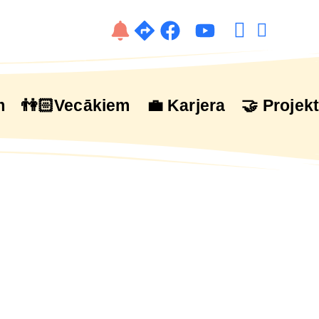
m
👫🏻Vecākiem
💼 Karjera
🤝 Projekt