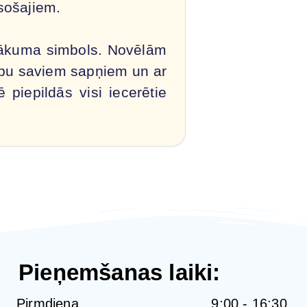
sošajiem.
 sākuma simbols. Novēlām
ību saviem sapņiem un ar
piepildās visi iecerētie
Pieņemšanas laiki:
Pirmdiena
9:00 - 16:30