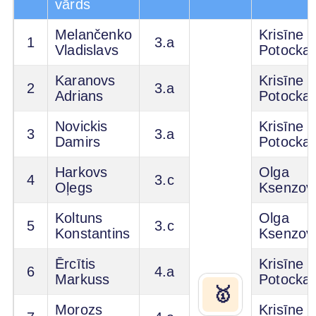
vārds
Melančenko
Krisīne
1
3.a
Vladislavs
Potocka
Karanovs
Krisīne
2
3.a
Adrians
Potocka
Novickis
Krisīne
3
3.a
Damirs
Potocka
Harkovs
Olga
4
3.c
Oļegs
Ksenzov
Koltuns
Olga
5
3.c
Konstantins
Ksenzov
Ērcītis
Krisīne
6
4.a
Markuss
Potocka
🥇
Morozs
Krisīne