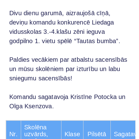
Divu dienu garumā, aizraujošā cīņā,
deviņu komandu konkurencē Liedaga
vidusskolas 3.-4.klašu zēni ieguva
godpilno 1. vietu spēlē “Tautas bumba”.
Paldies vecākiem par atbalstu sacensībās
un mūsu skolēniem par izturību un labu
sniegumu sacensībās!
Komandu sagatavoja Kristīne Potocka un
Olga Ksenzova.
Skolēna
Nr.
uzvārds,
Klase
Pilsētā
Sagatavo