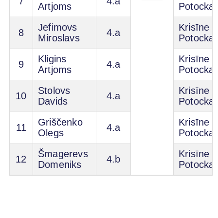
7
4.a
Artjoms
Potocka
Jefimovs
Krisīne
8
4.a
Miroslavs
Potocka
Kligins
Krisīne
9
4.a
Artjoms
Potocka
Stolovs
Krisīne
10
4.a
Davids
Potocka
Griščenko
Krisīne
11
4.a
Oļegs
Potocka
Šmagerevs
Krisīne
12
4.b
Domeniks
Potocka