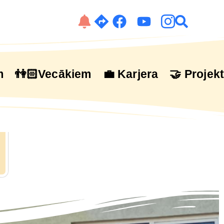
m
👫🏻Vecākiem
💼 Karjera
🤝 Projekt