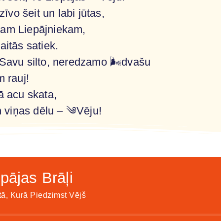
īvo šeit un labi jūtas,
enam Liepājniekam,
itās satiek.
 Savu silto, neredzamo 🌬️dvašu
 rauj!
ā acu skata,
n viņas dēlu – ༄Vēju!
pājas Brāļi
tā, Kurā Piedzimst Vējš