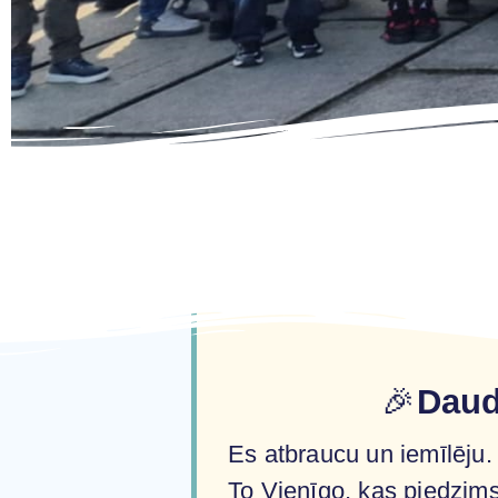
🎉
Daud
Es atbraucu un iemīlēju.
To Vienīgo, kas piedzims