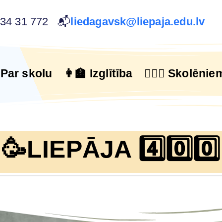
634 31 772 📬
liedagavsk@liepaja.edu.lv
 Par skolu
👩‍🏫 Izglītība
🙋🏻‍♂️ Skolēnie
🥳LIEPĀJA 4️⃣0️⃣0️⃣