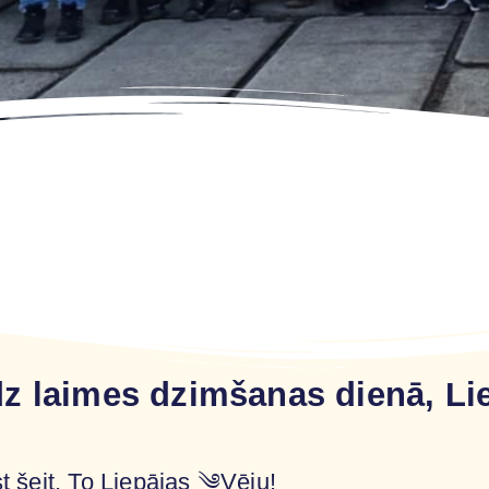
z laimes dzimšanas dienā, Li
t šeit, To Liepājas ༄Vēju!