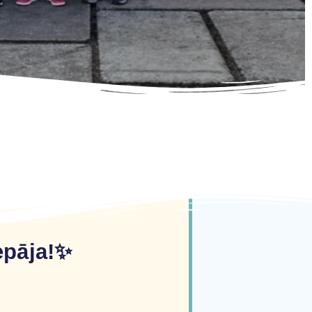
epāja!✨