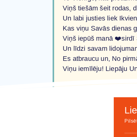
Viņš tiešām šeit rodas, dz
Un labi justies liek Ikvi
Kas viņu Savās dienas ga
Viņš iepūš manā ❤️sirdī
Un līdzi savam lidojumam
Es atbraucu un, No pirm
Viņu iemīlēju! Liepāju U
Lie
Pilsē