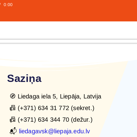
/
0:00
Saziņa
🧭 Liedaga iela 5, Liepāja, Latvija
📠 (+371) 634 31 772 (sekret.)
📠 (+371) 634 344 70 (dežur.)
📬
liedagavsk@liepaja.edu.lv