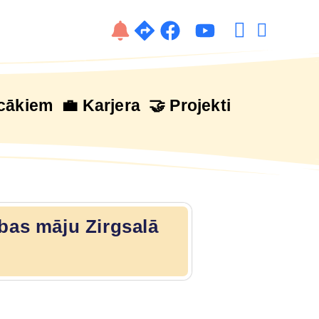
cākiem
💼 Karjera
🤝 Projekti
abas māju Zirgsalā