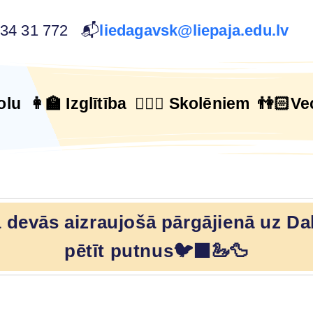
634 31 772 📬
liedagavsk@liepaja.edu.lv
olu
👩‍🏫 Izglītība
🙋🏻‍♂️ Skolēniem
👫🏻Ve
ā devās aizraujošā pārgājienā uz D
pētīt putnus🐦‍⬛🦢🦆