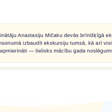
zinātāju Anastasiju Mičaku devās brīnišķīgā e
soriumā izbaudīt ekskursiju tumsā, kā arī visi 
ti apmierināti — lielisks mācību gada noslēgum