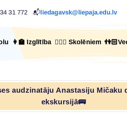
634 31 772 📬
liedagavsk@liepaja.edu.lv
olu
👩‍🏫 Izglītība
🙋🏻‍♂️ Skolēniem
👫🏻Ve
ases audzinatāju Anastasiju Mičaku 
ekskursijā🚌