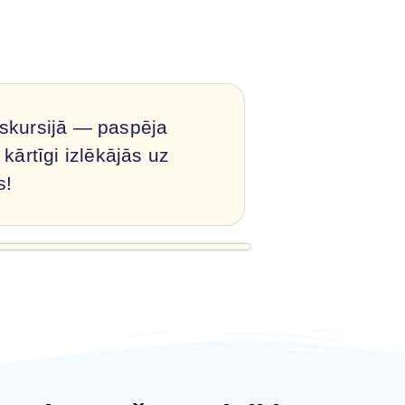
kskursijā — paspēja
kārtīgi izlēkājās uz
s!