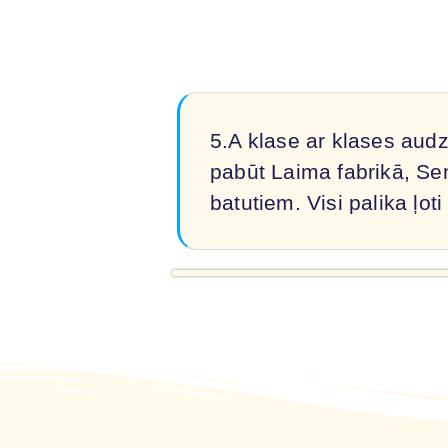
5.A klase ar klases aud
pabūt Laima fabrikā, Sen
batutiem. Visi palika ļo