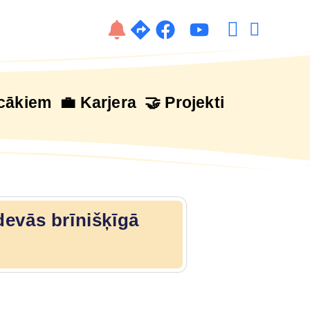
cākiem
💼 Karjera
🤝 Projekti
devās brīnišķīgā