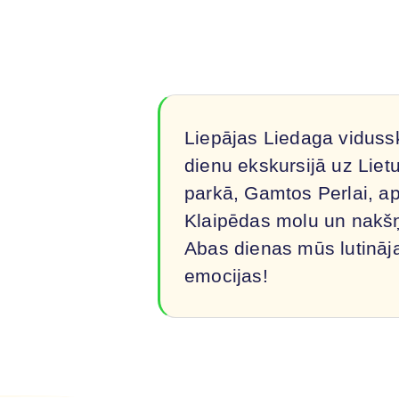
Liepājas Liedaga vidussk
dienu ekskursijā uz Lietu
parkā, Gamtos Perlai, a
Klaipēdas molu un nakš
Abas dienas mūs lutināj
emocijas!