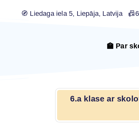
🧭 Liedaga iela 5, Liepāja, Latvija 
🏫 Par sk
6.a klase ar skol