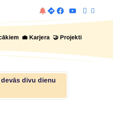
cākiem
💼 Karjera
🤝 Projekti
ā devās divu dienu