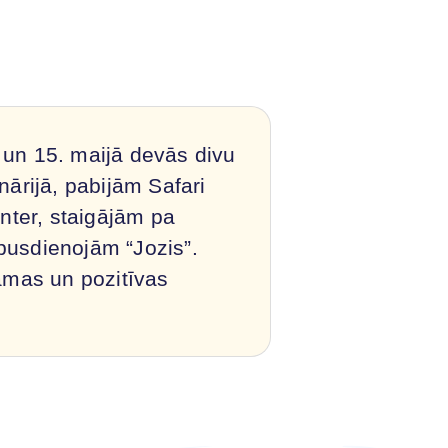
 un 15. maijā devās divu
nārijā, pabijām Safari
nter, staigājām pa
usdienojām “Jozis”.
amas un pozitīvas