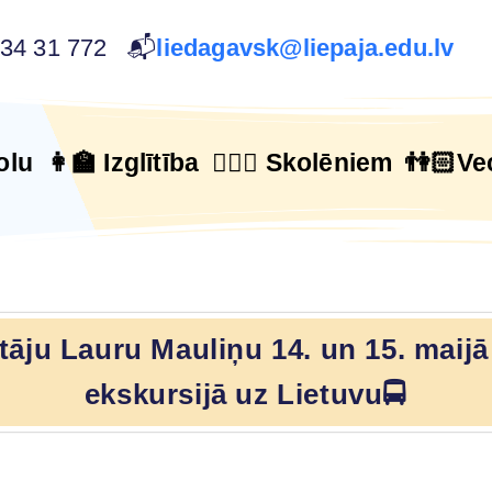
634 31 772 📬
liedagavsk@liepaja.edu.lv
olu
👩‍🏫 Izglītība
🙋🏻‍♂️ Skolēniem
👫🏻Ve
otāju Lauru Mauliņu 14. un 15. maij
ekskursijā uz Lietuvu🚍