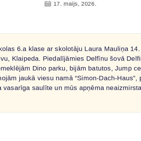
17. maijs, 2026.
olas 6.a klase ar skolotāju Laura Mauliņa 14.
vu, Klaipeda. Piedalījāmies Delfīnu šovā Delfi
pmeklējām Dino parku, bijām batutos, Jump ce
ņojām jaukā viesu namā “Simon-Dach-Haus”, p
a vasarīga saulīte un mūs apņēma neaizmirst