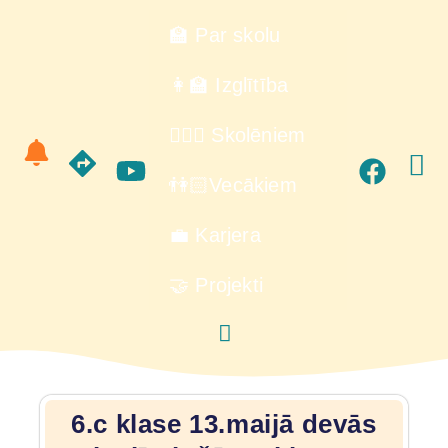
🏫 Par skolu
👩‍🏫 Izglītība
🙋🏻‍♂️ Skolēniem
👫🏻Vecākiem
💼 Karjera
🤝 Projekti
6.c klase 13.maijā devās