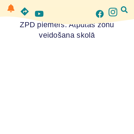
ZPD piemērs.
Atpūtas zonu
veidošana skolā