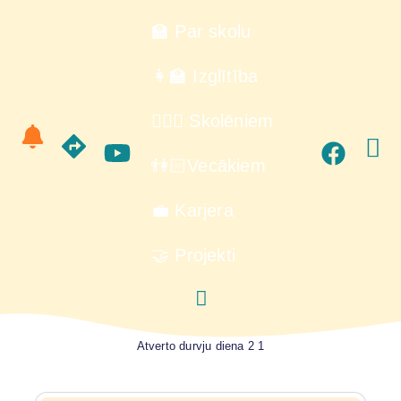
🏫 Par skolu
👩‍🏫 Izglītība
🙋🏻‍♂️ Skolēniem
👫🏻Vecākiem
💼 Karjera
🤝 Projekti
Atverto durvju diena 2 1