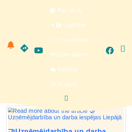
🏫 Par skolu
👩‍🏫 Izglītība
🙋🏻‍♂️ Skolēniem
👫🏻Vecākiem
💼 Karjera
🤝 Projekti
🤝Uzņēmējdarbība un darba