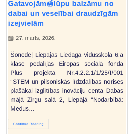
Gatavojām🍯lūpu balzāmu no
dabai un veselībai draudzīgām
izejvielām
27. marts, 2026.
Šonedēļ Liepājas Liedaga vidusskola 6.a
klase pedalījās Eiropas sociālā fonda
Plus projekta Nr.4.2.2.1/1/25/I/001
“STEM un pilsoniskās līdzdalības norises
plašākai izglītības inovāciju centa Dabas
mājā Zirgu salā 2, Liepājā “Nodarbībā:
Medus…
Continue Reading