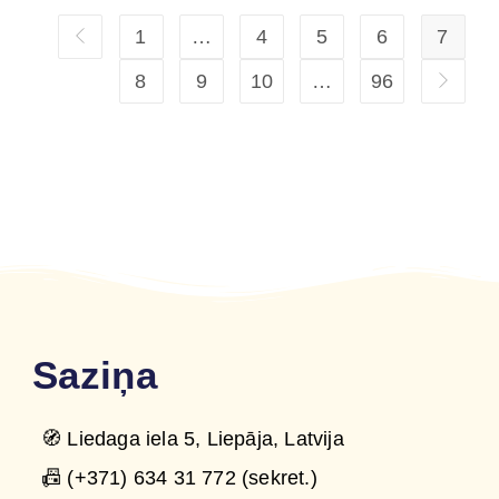
1
…
4
5
6
7
8
9
10
…
96
Saziņa
🧭 Liedaga iela 5, Liepāja, Latvija
📠 (+371) 634 31 772 (sekret.)