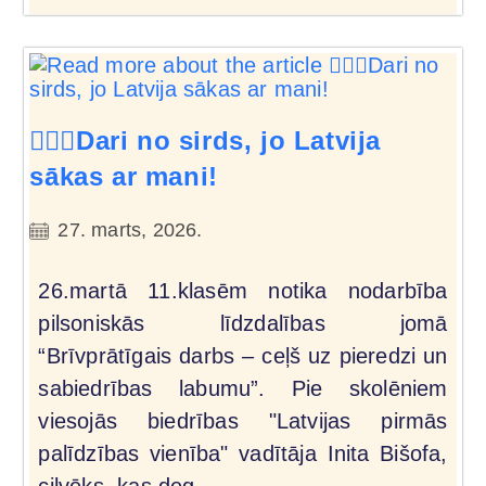
🙋🏻‍♂️Dari no sirds, jo Latvija
sākas ar mani!
27. marts, 2026.
26.martā 11.klasēm notika nodarbība
pilsoniskās līdzdalības jomā
“Brīvprātīgais darbs – ceļš uz pieredzi un
sabiedrības labumu”. Pie skolēniem
viesojās biedrības "Latvijas pirmās
palīdzības vienība" vadītāja Inita Bišofa,
cilvēks, kas deg…