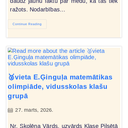
daudz jaunu faktu par medu, kā tas tiek
ražots. Nodarbības…
Continue Reading
🥈vieta E.Ģinguļa matemātikas
olimpiāde, vidusskolas klašu
grupā
27. marts, 2026.
Nr. Skolēna Vārds, uzvārds Klase Pilsētā