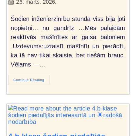
26. marts, 2026.
Šodien inženierzinību stundā viss bija ļoti
nopietni… nu gandrīz …Mēs palaidām
reaktīvās mašīnītes ar gaisa baloniem
.Uzdevums:uztaisīt mašīnīti un pierādīt,
ka tā nav tikai skaista, bet tiešām brauc.
Vēlams —…
Continue Reading