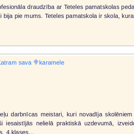
profesionāla draudzība ar Teteles pamatskolas pe
i bija pie mums. Teteles pamatskola ir skola, kura
ļu darbnīcas meistari, kuri novadīja skolēniem
i iesaistījās nelielā praktiskā uzdevumā, izvei
es, 4.klases…