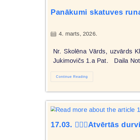
Panākumi skatuves runa
4. marts, 2026.
Nr. Skolēna Vārds, uzvārds Kl
Jukimovičs 1.a Pat. Daila N
Continue Reading
17.03. 🙋🏻‍♂️Atvērtās d