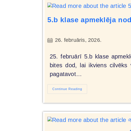
5.b klase apmeklēja no
26. februāris, 2026.
25. februārī 5.b klase apmek
bites dod, lai ikviens cilvēk
pagatavot…
Continue Reading