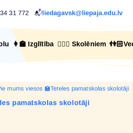
634 31 772 📬
liedagavsk@liepaja.edu.lv
olu
👩‍🏫 Izglītība
🙋🏻‍♂️ Skolēniem
👫🏻Ve
les pamatskolas skolotāji