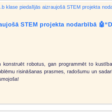
izraujošā STEM projekta nodarbībā 🤖
an konstruēt robotus, gan programmēt to kustība
problēmu risināšanas prasmes, radošumu un sadar
smojoša!