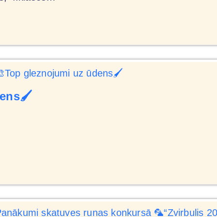
ens🖌️