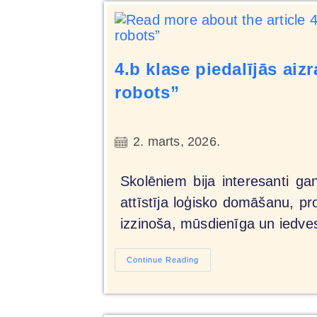
4.b klase piedalījās a
robots”
2. marts, 2026.
Skolēniem bija interesanti g
attīstīja loģisko domāšanu, 
izzinoša, mūsdienīga un iedve
Continue Reading