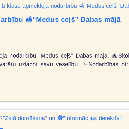
darbību 🍯“Medus ceļš” Dabas mājā
lēja nodarbību “Medus ceļš” Dabas mājā. 🐝Skol
s varētu uzlabot savu veselību. ✨Nodarbības otr