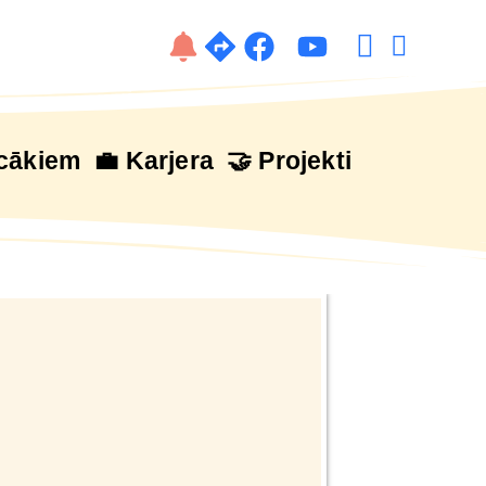
cākiem
💼 Karjera
🤝 Projekti