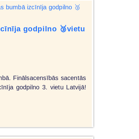
īnīja godpilno 🥉vietu
umbā. Finālsacensībās sacentās
ja godpilno 3. vietu Latvijā!