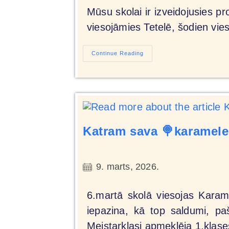
Mūsu skolai ir izveidojusies 
viesojāmies Tetelē, šodien vies
Continue Reading
Katram sava 🍭karamele
9. marts, 2026.
6.martā skolā viesojas Karame
iepazina, kā top saldumi, paš
Meistarklasi apmeklēja 1.klas