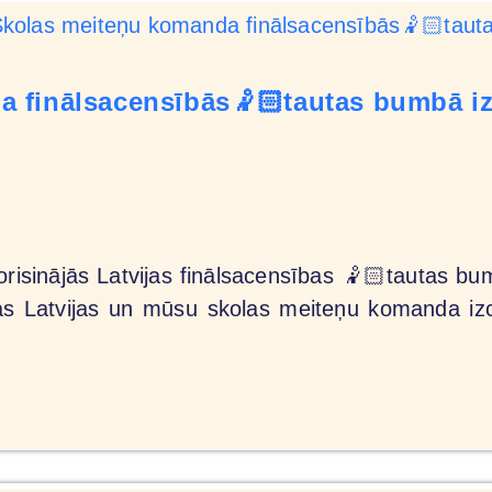
 finālsacensībās🤾🏻tautas bumbā izc
orisinājās Latvijas finālsacensības 🤾🏻tautas b
 Latvijas un mūsu skolas meiteņu komanda izcīnī