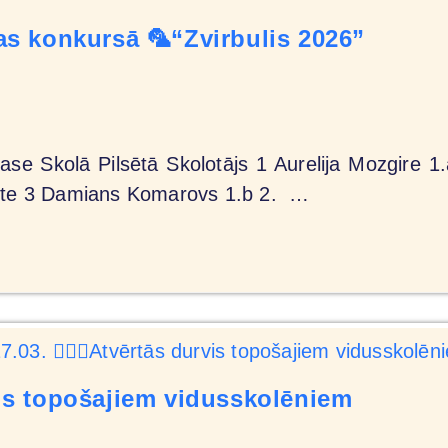
s konkursā 🦜“Zvirbulis 2026”
ase Skolā Pilsētā Skolotājs 1 Aurelija Mozgire 
otte 3 Damians Komarovs 1.b 2. …
urvis topošajiem vidusskolēniem