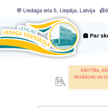
🧭 Liedaga iela 5, Liepāja, Latvija 
🏫 Par sk
KĀRTĪBA, KĀ
PASĀKUMI UN O