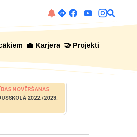
cākiem
💼 Karjera
🤝 Projekti
ATĪBAS NOVĒRŠANAS
DUSSKOLĀ 2022./2023.