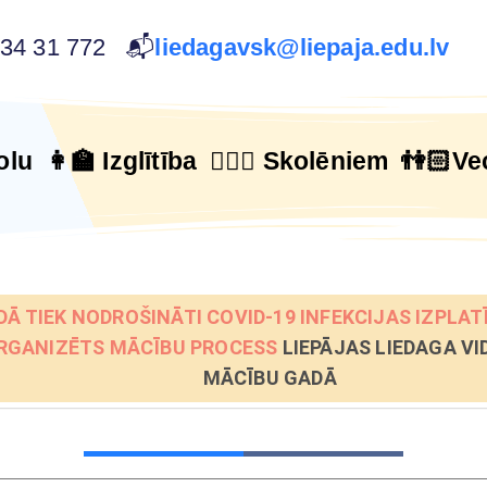
634 31 772 📬
liedagavsk@liepaja.edu.lv
olu
👩‍🏫 Izglītība
🙋🏻‍♂️ Skolēniem
👫🏻Ve
DĀ TIEK NODROŠINĀTI COVID-19 INFEKCIJAS IZPL
RGANIZĒTS MĀCĪBU PROCESS
LIEPĀJAS LIEDAGA VI
MĀCĪBU GADĀ