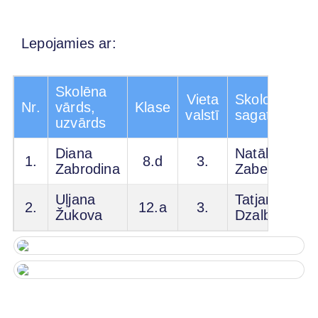
Lepojamies ar:
Skolēna
Vieta
Skolotājs-
Nr.
vārds,
Klase
valstī
sagatavotājs
uzvārds
Diana
Natālija
1.
8.d
3.
Zabrodina
Zabeļina
Uļjana
Tatjana
2.
12.a
3.
Žukova
Dzalba