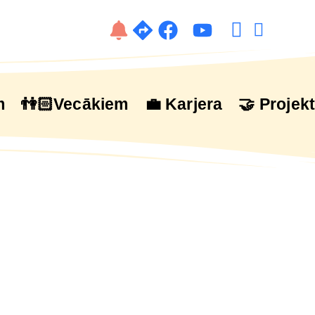
m
👫🏻Vecākiem
💼 Karjera
🤝 Projekt