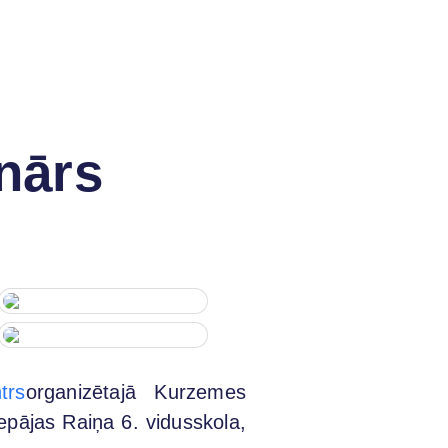
nārs
trs
organizētajā Kurzemes
epājas Raiņa 6. vidusskola,