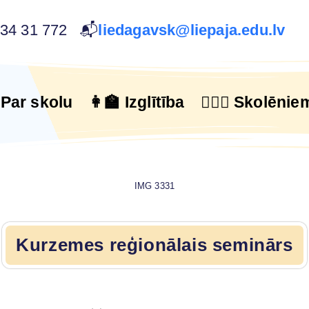
634 31 772 📬
liedagavsk@liepaja.edu.lv
 Par skolu
👩‍🏫 Izglītība
🙋🏻‍♂️ Skolēnie
IMG 3331
Kurzemes reģionālais seminārs