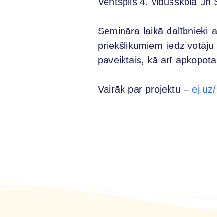
Ventspils 4. vidusskola un
Semināra laikā dalībnieki a
priekšlikumiem iedzīvotāju
paveiktais, kā arī apkopota
Vairāk par projektu –
ej.uz