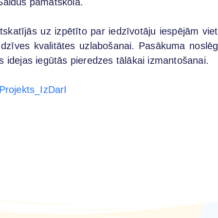
 Saldus pamatskola.
tskatījās uz izpētīto par iedzīvotāju iespējām vie
 dzīves kvalitātes uzlabošanai. Pasākuma noslēg
s idejas iegūtās pieredzes tālākai izmantošanai.
/Projekts_IzDarI