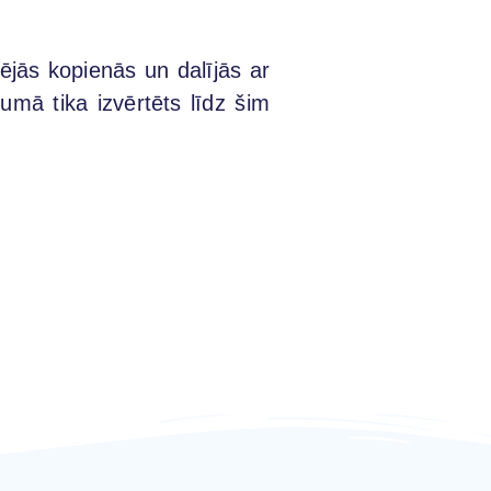
tējās kopienās un dalījās ar
umā tika izvērtēts līdz šim