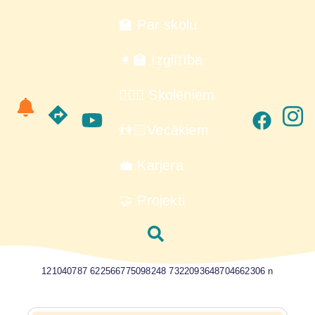
🏫 Par skolu
👩‍🏫 Izglītība
🙋🏻‍♂️ Skolēniem
👫🏻Vecākiem
💼 Karjera
🤝 Projekti
121040787 622566775098248 7322093648704662306 n