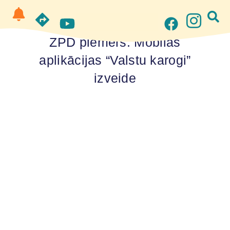
ZPD piemērs. Mobilās
aplikācijas “Valstu karogi”
izveide