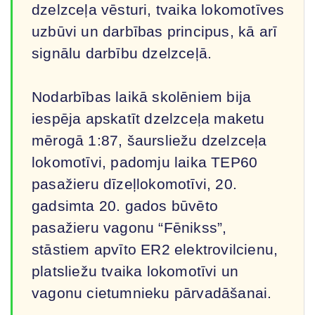
dzelzceļa vēsturi, tvaika lokomotīves
uzbūvi un darbības principus, kā arī
signālu darbību dzelzceļā.
Nodarbības laikā skolēniem bija
iespēja apskatīt dzelzceļa maketu
mērogā 1:87, šaursliežu dzelzceļa
lokomotīvi, padomju laika TEP60
pasažieru dīzeļlokomotīvi, 20.
gadsimta 20. gados būvēto
pasažieru vagonu “Fēnikss”,
stāstiem apvīto ER2 elektrovilcienu,
platsliežu tvaika lokomotīvi un
vagonu cietumnieku pārvadāšanai.