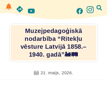
Muzejpedagoģiskā
nodarbība “Ritekļu
vēsture Latvijā 1858.–
1940. gadā”🚂🛤️
21. maijs, 2026.