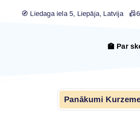
🧭 Liedaga iela 5, Liepāja, Latvija 
🏫 Par sk
Panākumi Kurzemes