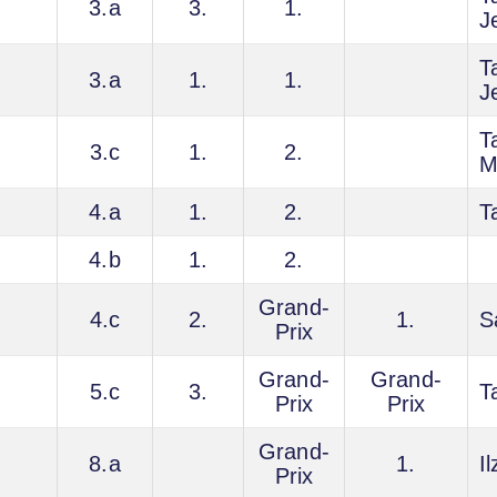
3.a
3.
1.
J
T
3.a
1.
1.
J
T
3.c
1.
2.
M
4.a
1.
2.
T
4.b
1.
2.
Grand-
4.c
2.
1.
S
Prix
Grand-
Grand-
5.c
3.
T
Prix
Prix
Grand-
8.a
1.
I
Prix