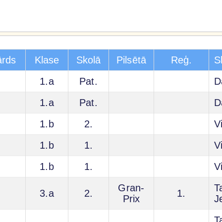
ārds
Klase
Skolā
Pilsētā
Reģ.
S
1.a
Pat.
D
1.a
Pat.
D
1.b
2.
V
1.b
1.
V
1.b
1.
V
Gran-
T
3.a
2.
1.
Prix
J
T