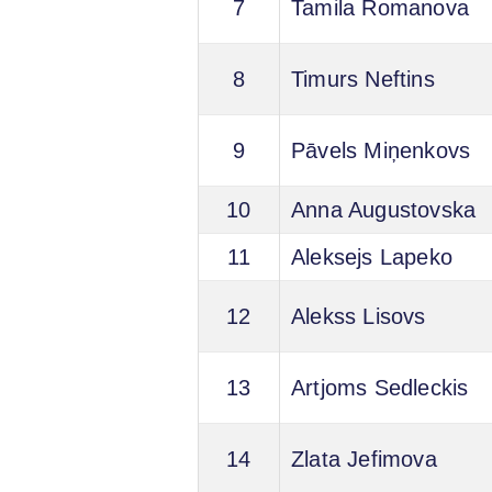
7
Tamila Romanova
8
Timurs Neftins
9
Pāvels Miņenkovs
10
Anna Augustovska
11
Aleksejs Lapeko
12
Alekss Lisovs
13
Artjoms Sedleckis
14
Zlata Jefimova