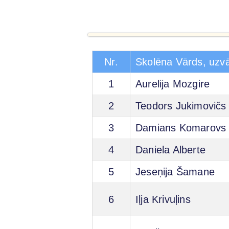
Nr.
Skolēna Vārds, uzv
1
Aurelija Mozgire
2
Teodors Jukimovičs
3
Damians Komarovs
4
Daniela Alberte
5
Jeseņija Šamane
6
Iļja Krivuļins