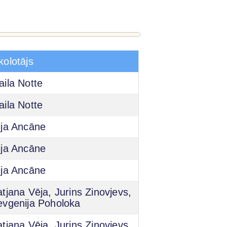
kolotājs
aila Notte
aila Notte
ija Ancāne
ija Ancāne
ija Ancāne
atjana Vēja, Jurins Zinovjevs,
evgenija Poholoka
atjana Vēja, Jurins Zinovjevs,