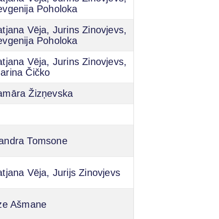
evgenija Poholoka
atjana Vēja, Jurins Zinovjevs,
evgenija Poholoka
atjana Vēja, Jurins Zinovjevs,
arina Čičko
amāra Žizņevska
andra Tomsone
atjana Vēja, Jurijs Zinovjevs
lze Ašmane