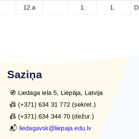
12.a
1.
1.
D
Saziņa
🧭 Liedaga iela 5, Liepāja, Latvija
📠 (+371) 634 31 772 (sekret.)
📠 (+371) 634 344 70 (dežur.)
📬
liedagavsk@liepaja.edu.lv