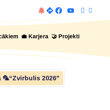
cākiem
💼 Karjera
🤝 Projekti
🦜“Zvirbulis 2026”