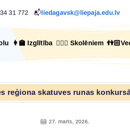
634 31 772 📬
liedagavsk@liepaja.edu.lv
olu
👩‍🏫 Izglītība
🙋🏻‍♂️ Skolēniem
👫🏻Ve
 reģiona skatuves runas konkursā 
27. marts, 2026.