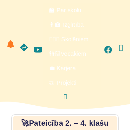
🏫 Par skolu
👩‍🏫 Izglītība
🙋🏻‍♂️ Skolēniem
👫🏻Vecākiem
💼 Karjera
🤝 Projekti
🚀Pateicība 2. – 4. klašu