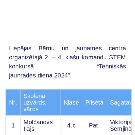
Liepājas Bērnu un jaunatnes centra
organizētajā 2. – 4. klašu komandu STEM
konkursā “Tehniskās
jaunrades diena 2024”.
Skolēna
Nr.
uzvārds,
Klase
Pilsētā
Sagatavo
vārds
Molčanovs
Viktorija
1
4.c
Pat.
Īlajs
Semjina