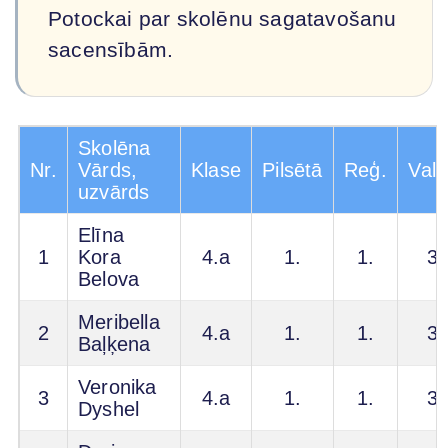
Potockai par skolēnu sagatavošanu
sacensībām.
Skolēna
Nr.
Vārds,
Klase
Pilsētā
Reģ.
Vals
uzvārds
Elīna
1
Kora
4.a
1.
1.
3.
Belova
Meribella
2
4.a
1.
1.
3.
Baļķena
Veronika
3
4.a
1.
1.
3.
Dyshel