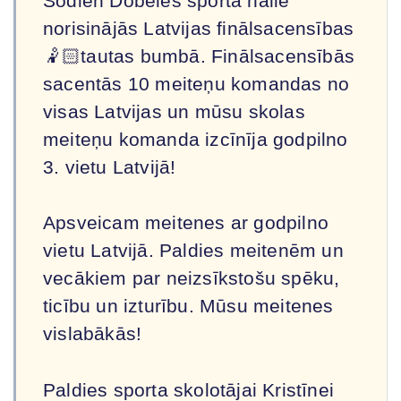
Šodien Dobeles sporta hallē
norisinājās Latvijas finālsacensības
🤾🏻tautas bumbā. Finālsacensībās
sacentās 10 meiteņu komandas no
visas Latvijas un mūsu skolas
meiteņu komanda izcīnīja godpilno
3. vietu Latvijā!
Apsveicam meitenes ar godpilno
vietu Latvijā. Paldies meitenēm un
vecākiem par neizsīkstošu spēku,
ticību un izturību. Mūsu meitenes
vislabākās!
Paldies sporta skolotājai Kristīnei