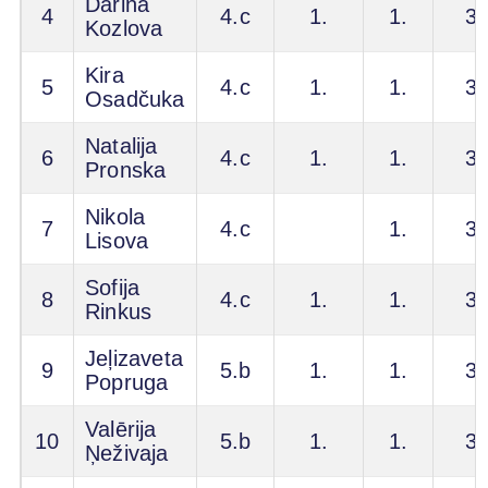
Darina
4
4.c
1.
1.
3.
Kozlova
Kira
5
4.c
1.
1.
3.
Osadčuka
Natalija
6
4.c
1.
1.
3.
Pronska
Nikola
7
4.c
1.
3.
Lisova
Sofija
8
4.c
1.
1.
3.
Rinkus
Jeļizaveta
9
5.b
1.
1.
3.
Popruga
Valērija
10
5.b
1.
1.
3.
Ņeživaja