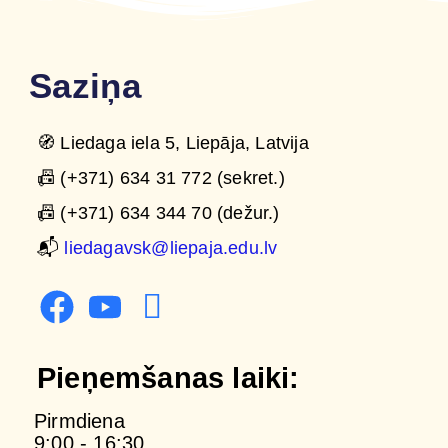
Saziņa
🧭 Liedaga iela 5, Liepāja, Latvija
📠 (+371) 634 31 772 (sekret.)
📠 (+371) 634 344 70 (dežur.)
📬
liedagavsk@liepaja.edu.lv
Pieņemšanas laiki:
Pirmdiena
9:00 - 16:30