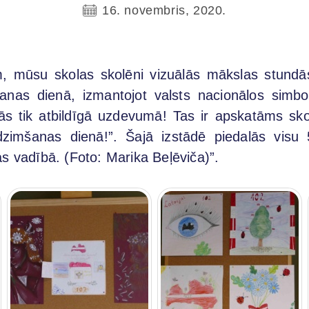
16. novembris, 2020.
em, mūsu skolas skolēni vizuālās mākslas stundā
anas dienā, izmantojot valsts nacionālos simb
icās tik atbildīgā uzdevumā! Tas ir apskatāms sk
dzimšanas dienā!”. Šajā izstādē piedalās visu 
s vadībā. (Foto: Marika Beļēviča)”.