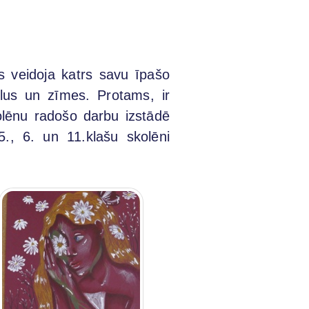
s veidoja katrs savu īpašo
olus un zīmes. Protams, ir
olēnu radošo darbu izstādē
5., 6. un 11.klašu skolēni