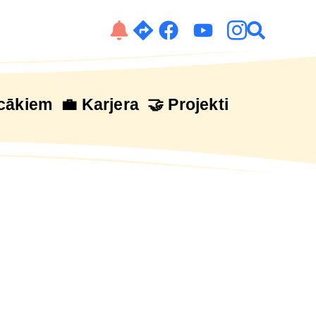
cākiem
💼 Karjera
🤝 Projekti