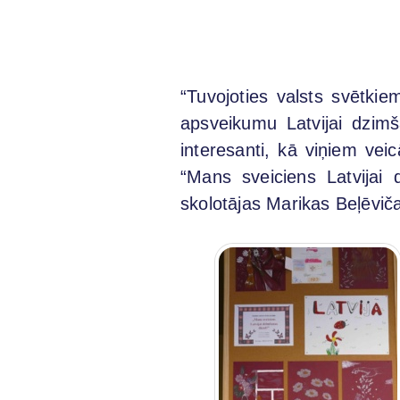
“Tuvojoties valsts svētki
apsveikumu Latvijai dzimš
interesanti, kā viņiem ve
“Mans sveiciens Latvijai 
skolotājas Marikas Beļēviča