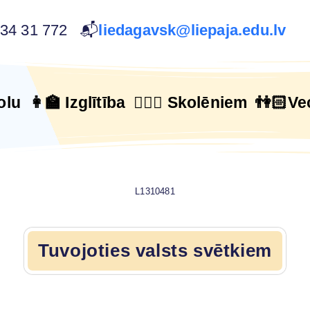
634 31 772 📬
liedagavsk@liepaja.edu.lv
olu
👩‍🏫 Izglītība
🙋🏻‍♂️ Skolēniem
👫🏻Ve
L1310481
Tuvojoties valsts svētkiem