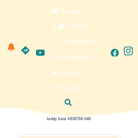
🏫 Par skolu
👩‍🏫 Izglītība
🙋🏻‍♂️ Skolēniem
👫🏻Vecākiem
💼 Karjera
🤝 Projekti
teddy bear 4839786 640