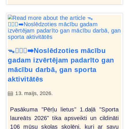
ᯓ🏃🏻‍♀️‍➡️Noslēdzoties mācību
gadam izvērtējam padarīto gan
mācību darbā, gan sporta
aktivitātēs
13. maijs, 2026.
Pasākuma "Pērļu lietus" 1.daļā "Sporta
laureāts 2026" tika apsveikti un cildināti
106 mūsu skolas skolēni, kuri ar savu