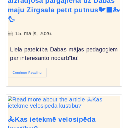
aizraujošā pārgājienā uz Dabas
māju Zirgsalā pētīt putnus🐦‍⬛🦢
🦆
15. maijs, 2026.
Liela pateicība Dabas mājas pedagogiem
par interesanto nodarbību!
Continue Reading
🚴Kas ietekmē velosipēda