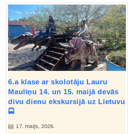
6.a klase ar skolotāju Lauru
Mauliņu 14. un 15. maijā devās
divu dienu ekskursijā uz Lietuvu
🚍
17. maijs, 2026.