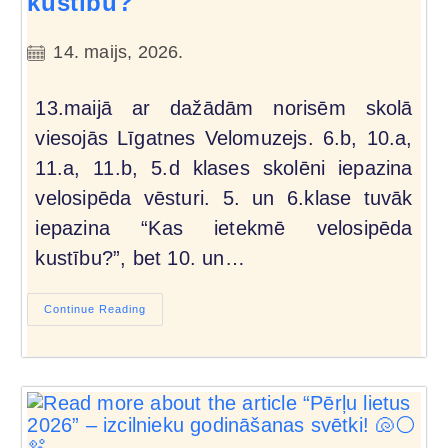
kustību?
14. maijs, 2026.
13.maijā ar dažādām norisēm skolā
viesojās Līgatnes Velomuzejs. 6.b, 10.a,
11.a, 11.b, 5.d klases skolēni iepazina
velosipēda vēsturi. 5. un 6.klase tuvāk
iepazina “Kas ietekmē velosipēda
kustību?”, bet 10. un…
Continue Reading