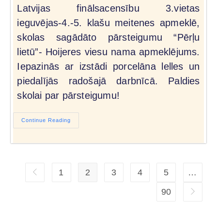
Latvijas finālsacensību 3.vietas
ieguvējas-4.-5. klašu meitenes apmeklē,
skolas sagādāto pārsteigumu “Pērļu
lietū”- Hoijeres viesu nama apmeklējums.
Iepazinās ar izstādi porcelāna lelles un
piedalījās radošajā darbnīcā. Paldies
skolai par pārsteigumu!
Continue Reading
1
2
3
4
5
…
90