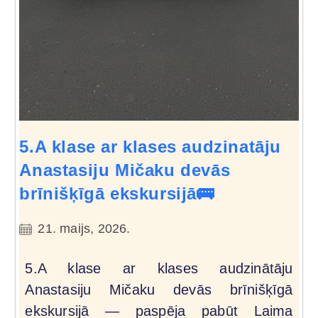
5.A klase ar klases audzinatāju
Anastasiju Mičaku devās
brīnišķīgā ekskursijā🚌
21. maijs, 2026.
5.A klase ar klases audzinātāju
Anastasiju Mičaku devās brīnišķīgā
ekskursijā — paspēja pabūt Laima