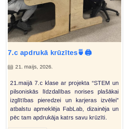
7.c apdrukā krūzītes🍵🖨️
21. maijs, 2026.
21.maijā 7.c klase ar projekta “STEM un
pilsoniskās līdzdalības norises plašākai
izglītības pieredzei un karjeras izvēlei”
atbalstu apmeklēja FabLab, dizainēja un
pēc tam apdrukāja katrs savu krūzīti.