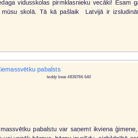
edaga vidusskolas pirmklasnieku vecāki! Esam gan
 mūsu skolā. Tā kā pašlaik Latvijā ir izsludināt
teddy bear 4839786 640
Ziemassvētku pabalstu var saņemt ikviena ģimene, 