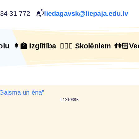
634 31 772 📬
liedagavsk@liepaja.edu.lv
olu
👩‍🏫 Izglītība
🙋🏻‍♂️ Skolēniem
👫🏻Ve
L1310385