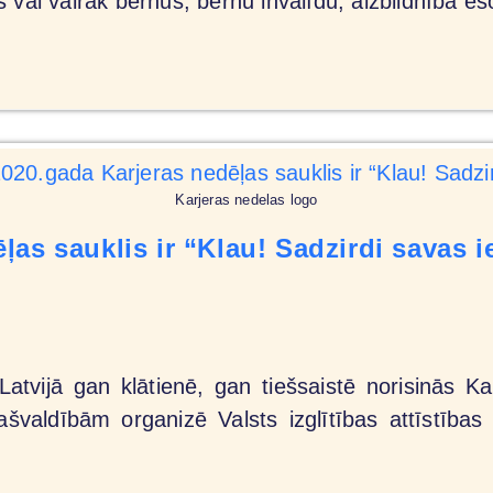
s vai vairāk bērnus, bērnu invalīdu, aizbildnībā e
Karjeras nedelas logo
ļas sauklis ir “Klau! Sadzirdi savas i
Latvijā gan klātienē, gan tiešsaistē norisinās Ka
ašvaldībām organizē Valsts izglītības attīstība