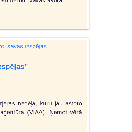
sošu bērnu. Vairāk avotā.
espējas”
rjeras nedēļa, kuru jau astoto
s aģentūra (VIAA). Ņemot vērā