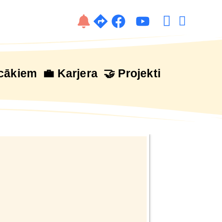
cākiem
💼 Karjera
🤝 Projekti