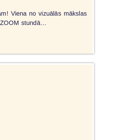
am! Viena no vizuālās mākslas
ikā ZOOM stundā…