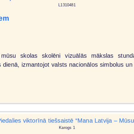
L1310481
iem
, mūsu skolas skolēni vizuālās mākslas stun
dienā, izmantojot valsts nacionālos simbolus un 
Karogs 1