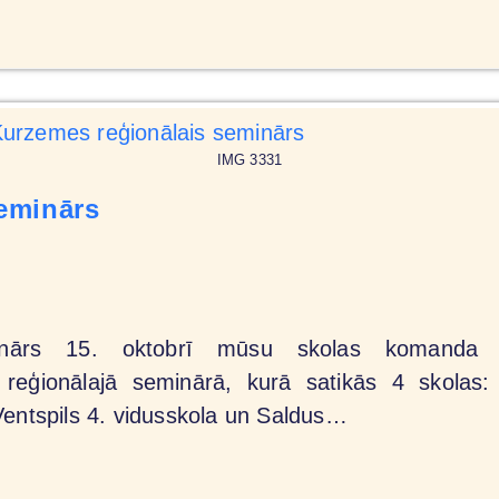
IMG 3331
eminārs
nārs 15. oktobrī mūsu skolas komanda pieda
 reģionālajā seminārā, kurā satikās 4 skolas: 
Ventspils 4. vidusskola un Saldus…