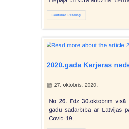
Liepājā un kura audzina: četru
Continue Reading
2020.gada Karjeras nedē
27. oktobris, 2020.
No 26. līdz 30.oktobrim visā 
gadu sadarbībā ar Latvijas p
Covid-19…