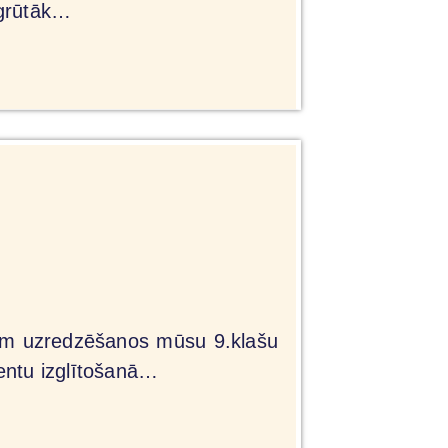
l grūtāk…
akām uzredzēšanos mūsu 9.klašu
ventu izglītošanā…