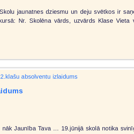
 Skolu jaunatnes dziesmu un deju svētkos ir saņ
ursā: Nr. Skolēna vārds, uzvārds Klase Vieta va
laidums
 nāk Jaunība Tava … 19.jūnijā skolā notika svinī