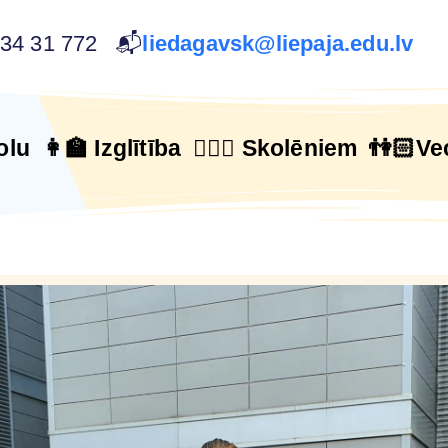
634 31 772 📬
liedagavsk@liepaja.edu.lv
olu
👩‍🏫 Izglītība
🙋🏻‍♂️ Skolēniem
👫🏻Ve