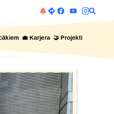
cākiem
💼 Karjera
🤝 Projekti