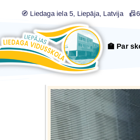
🧭 Liedaga iela 5, Liepāja, Latvija 
🏫 Par sk