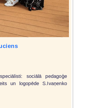
auciens
eciālisti: sociālā pedagoģe
Veits un logopēde S.Ivaņenko