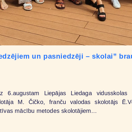
edzējiem un pasniedzēji – skolai” br
z 6.augustam Liepājas Liedaga vidusskolas sp
otāja M. Čičko, franču valodas skolotājs Ē.
vatīvas mācību metodes skolotājiem…