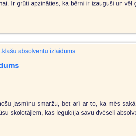
ai. Ir grūti apzināties, ka bērni ir izauguši un vē
aidums
eibinošu jasmīnu smaržu, bet arī ar to, ka mēs s
su skolotājiem, kas ieguldīja savu dvēseli absol