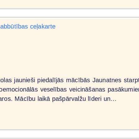
olas jaunieši piedalījās mācībās Jaunatnes star
ihoemocionālās veselības veicināšanas pasākumi
aros. Mācību laikā pašpārvalžu līderi un…